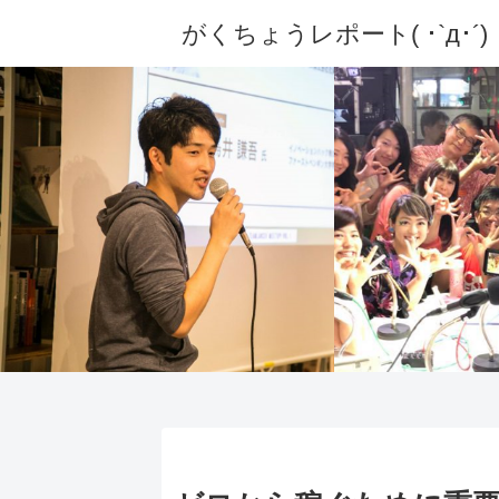
がくちょうレポート( ･`д･´)