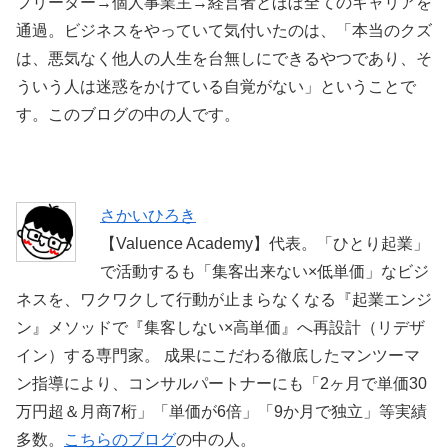
フリーター→個人事業主→経営者とほぼ全てのキャリアを
通過。ビジネスをやっていて気付いたのは、「本当のクズ
は、悪気なく他人の人生を台無しにできるやつであり、そ
ういう人は迷惑をかけている自覚がない」ということで
す。このブログの中の人です。
さかいひろき
【Valuence Academy】代表。「ひとり起業」
で活動するも「集客出来ない×低単価」なビジ
ネスを、ワクワクして行動が止まらなくなる『起業エンジ
ン』メソッドで『集客しない×高単価』へ再設計（リデザ
イン）する専門家。 成果にこだわる徹底したマンツーマ
ン指導により、コンサルパートナーにも「2ヶ月で単価30
万円超＆月商7桁」「単価が6倍」「9か月で独立」等実績
多数。
こちらのブログ
の中の人。