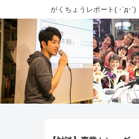
がくちょうレポート( ･`д･´)