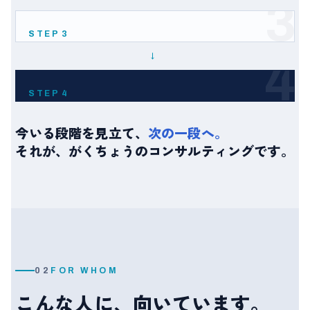
知識で稼ぐ
3
詰まりやすい
専門家
単価が上がらない。実績が点で終わる。
STEP 3
→
道具で稼ぐ
4
詰まりやすい
起業家
教える商品が体系化できない。集客が安定しない。
STEP 4
仕組みで稼ぐ
今いる段階を見立て、
次の一段へ。
詰まりやすい
ビジネスオーナー
それが、がくちょうのコンサルティングです。
自分が動かないと売上が止まる。商品化できない。
詰まりやすい
導線・チーム・運営が回らない。仕組み化できない。
02
FOR WHOM
こんな人に、向いています。