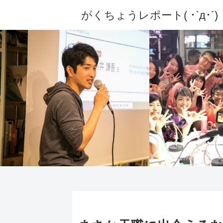
がくちょうレポート( ･`д･´)